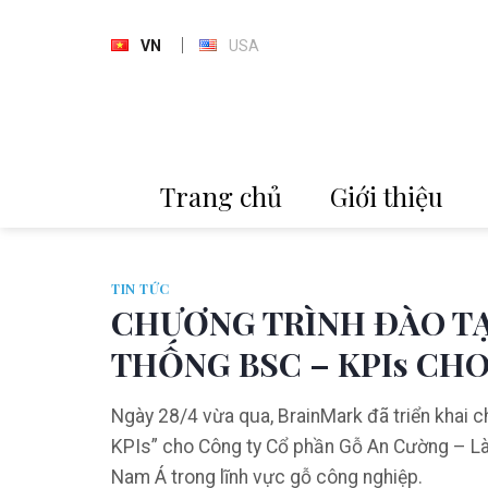
Skip
to
VN
USA
content
Trang chủ
Giới thiệu
TIN TỨC
CHƯƠNG TRÌNH ĐÀO T
THỐNG BSC – KPIs CH
Ngày 28/4 vừa qua, BrainMark đã triển khai
KPIs” cho Công ty Cổ phần Gỗ An Cường – Là
Nam Á trong lĩnh vực gỗ công nghiệp.