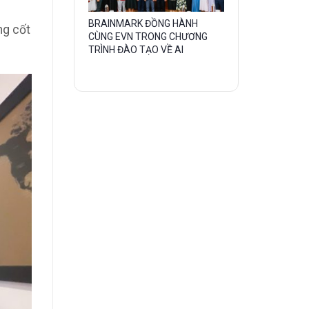
Gallery
BRAINMARK ĐỒNG HÀNH
ng cốt
CÙNG EVN TRONG CHƯƠNG
image
TRÌNH ĐÀO TẠO VỀ AI
with
caption: