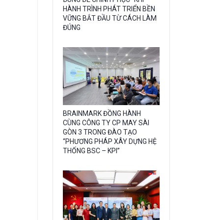
image
HÀNH TRÌNH PHÁT TRIỂN BỀN
with
VỮNG BẮT ĐẦU TỪ CÁCH LÀM
ĐÚNG
caption:
Gallery
BRAINMARK ĐỒNG HÀNH
CÙNG CÔNG TY CP MAY SÀI
image
GÒN 3 TRONG ĐÀO TẠO
with
“PHƯƠNG PHÁP XÂY DỰNG HỆ
THỐNG BSC – KPI”
caption: