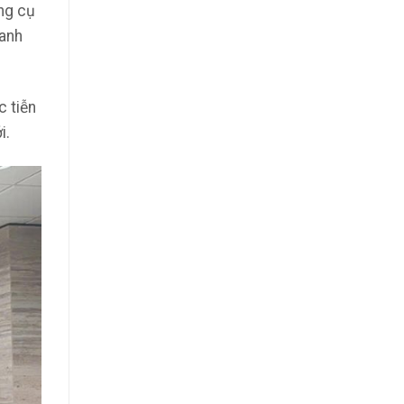
ng cụ
oanh
c tiễn
i.