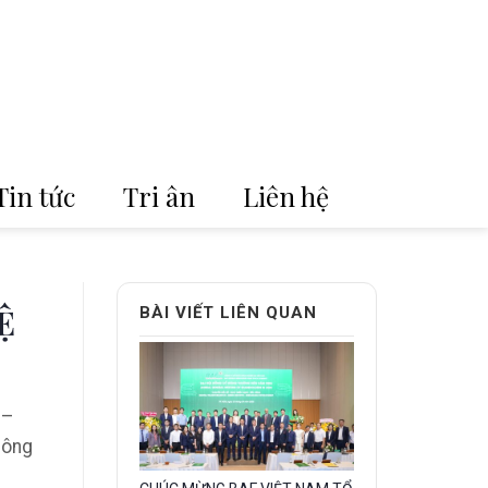
Tin tức
Tri ân
Liên hệ
Ệ
BÀI VIẾT LIÊN QUAN
 –
Đông
Gallery