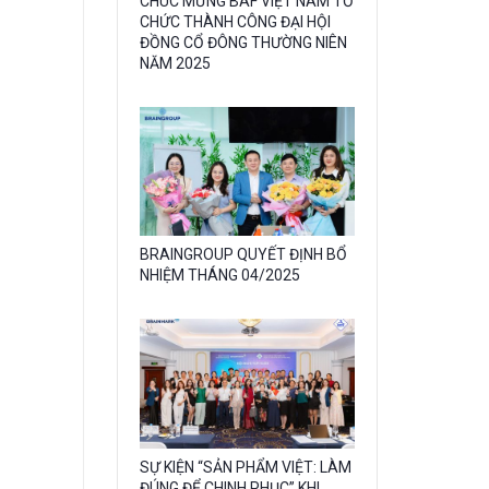
CHÚC MỪNG BAF VIỆT NAM TỔ
CHỨC THÀNH CÔNG ĐẠI HỘI
image
ĐỒNG CỔ ĐÔNG THƯỜNG NIÊN
with
NĂM 2025
caption:
Gallery
BRAINGROUP QUYẾT ĐỊNH BỔ
NHIỆM THÁNG 04/2025
image
with
caption:
Gallery
SỰ KIỆN “SẢN PHẨM VIỆT: LÀM
ĐÚNG ĐỂ CHINH PHỤC” KHI