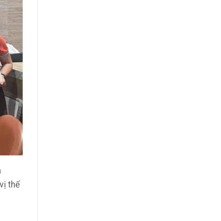
n
vị thế