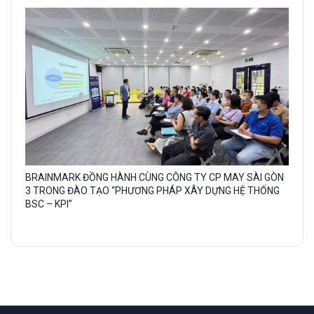
caption:
Gallery
BRAINMARK ĐỒNG HÀNH CÙNG CÔNG TY CP MAY SÀI GÒN
image
3 TRONG ĐÀO TẠO “PHƯƠNG PHÁP XÂY DỰNG HỆ THỐNG
BSC – KPI”
with
caption: