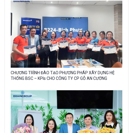
caption:
Gallery
CHƯƠNG TRÌNH ĐÀO TẠO PHƯƠNG PHÁP XÂY DỰNG HỆ
image
THỐNG BSC – KPIs CHO CÔNG TY CP GỖ AN CƯỜNG
with
caption: