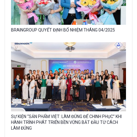
Gallery
BRAINGROUP QUYẾT ĐỊNH BỔ NHIỆM THÁNG 04/2025
image
with
caption:
Gallery
SỰ KIỆN “SẢN PHẨM VIỆT: LÀM ĐÚNG ĐỂ CHINH PHỤC” KHI
image
HÀNH TRÌNH PHÁT TRIỂN BỀN VỮNG BẮT ĐẦU TỪ CÁCH
LÀM ĐÚNG
with