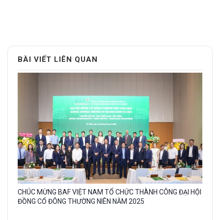
BÀI VIẾT LIÊN QUAN
Gallery
CHÚC MỪNG BAF VIỆT NAM TỔ CHỨC THÀNH CÔNG ĐẠI HỘI
image
ĐỒNG CỔ ĐÔNG THƯỜNG NIÊN NĂM 2025
with