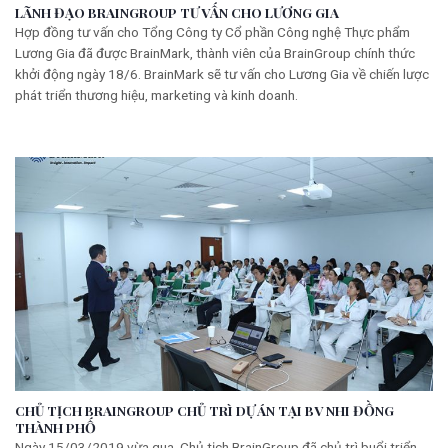
LÃNH ĐẠO BRAINGROUP TƯ VẤN CHO LƯƠNG GIA
Hợp đồng tư vấn cho Tổng Công ty Cổ phần Công nghệ Thực phẩm
Lương Gia đã được BrainMark, thành viên của BrainGroup chính thức
khởi động ngày 18/6. BrainMark sẽ tư vấn cho Lương Gia về chiến lược
phát triển thương hiệu, marketing và kinh doanh.
CHỦ TỊCH BRAINGROUP CHỦ TRÌ DỰ ÁN TẠI BV NHI ĐỒNG
THÀNH PHỐ
Ngày 15/03/2019 vừa qua, Chủ tịch BrainGroup đã chủ trì buổi triển