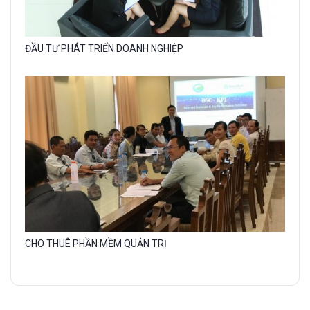
Gallery
ĐẦU TƯ PHÁT TRIỂN DOANH NGHIỆP
image
with
caption:
Gallery
CHO THUÊ PHẦN MỀM QUẢN TRỊ
image
with
caption: