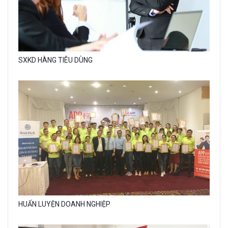
Gallery
SXKD HÀNG TIÊU DÙNG
image
with
caption:
Gallery
HUẤN LUYỆN DOANH NGHIỆP
image
with