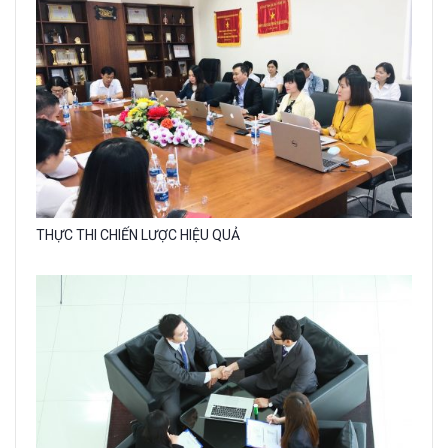
caption:
Gallery
THỰC THI CHIẾN LƯỢC HIỆU QUẢ
image
with
caption: