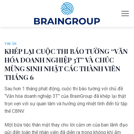
Skip
to
content
TRI ÂN
KHÉP LẠI CUỘC THI BÁO TƯỜNG “VĂN
HÓA DOANH NGHIỆP 3T” VÀ CHÚC
MỪNG SINH NHẬT CÁC THÀNH VIÊN
THÁNG 6
Sau hơn 1 tháng phát động, cuộc thi báo tường với chủ đề
“Văn hóa doanh nghiệp 3T” của BrainGroup đã khép lại thật
trọn vẹn với sự quan tâm và hưởng ứng nhiệt tình đến từ tập
thể CBNV.
Một bữa tiệc thân mật thay cho lời cảm ơn của ban lãnh đạo
gửi đến toàn thể nhân viên đã diễn ra trong không khí ấm