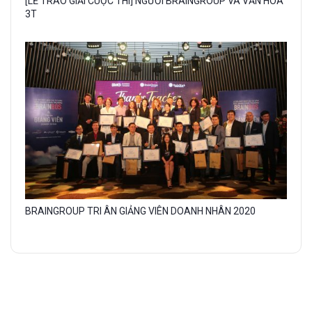
[LỄ TRAO GIẢI CUỘC THI] NGƯỜI BRAINGROUP VÀ VĂN HÓA
image
3T
with
caption:
Gallery
BRAINGROUP TRI ÂN GIẢNG VIÊN DOANH NHÂN 2020
image
with
caption: