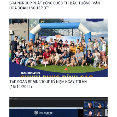
Gallery
BRAINGROUP PHÁT ĐỘNG CUỘC THI BÁO TƯỜNG “VĂN
image
HÓA DOANH NGHIỆP 3T”
with
caption:
Gallery
TẬP ĐOÀN BRAINGROUP KỶ NIỆM NGÀY TRI ÂN
image
(15/10/2022)
with
caption: