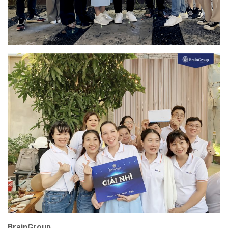
BrainGroup