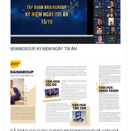
Gallery
BRAINGROUP, KỶ NIỆM NGÀY TRI ÂN
image
with
caption:
Gallery